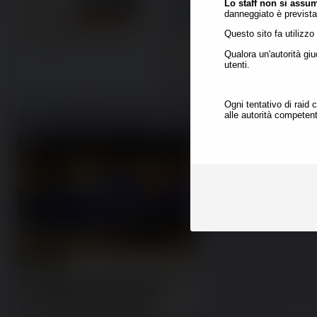
Lo staff non si assu
Mimmo
27/07/26 (Mon) 17:50:55
danneggiato è previst
File:
1785167455495.mp3
(2.22 MB,
1
Questo sito fa utilizzo
Qualora un'autorità giu
utenti.
>>237014
Ogni tentativo di raid 
Mimmo
28/07/26 (Tue) 20:52:17
No.
237230
alle autorità competent
File:
1785264737702.png
(1.16 MB, 1074x1080,
ClipboardImage.png
)
>>236732
(OP)
la democrazia è una frega
solo il nome elegante del
più becero
e il movimento 5 stalle è 
notoriamente un concentr
populismo