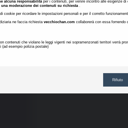
me alcuna responsabilità
per i contenuti, per venire incontro alle esigenze di
No.
237104
a
una moderazione dei contenuti su richiesta
.
785090061027.mp3
)
 di cookie per ricordare le impostazioni personali e per il corretto funzionament
diziaria ne faccia richiesta
vecchiochan.com
collaborerà con essa fornendo dat
con contenuti che violano le leggi vigenti nei sopramenzonati territori verrà p
i (ad esempio polizia postale)
tura – è 
 populismo 
stato 
Rifiuto
ato di 