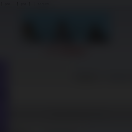
 [
] [
]
[
]
pol
jira
seguiti
/b/ - Random
o
Immagine sotto
ggio
Seleziona/rilascia/incolla i file qui
d