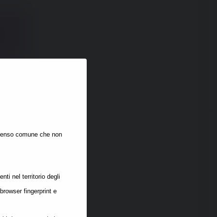
 
i senso comune che non
stanza di 
oterebbero 
nti nel territorio degli
 browser fingerprint e