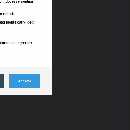
 chi dovesse sentirsi
o del sito.
i identificativi degli
rontamente segnalato
Accetto