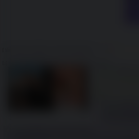
Passw
Limiti:
[
Vai in fondo
] [
Catalogo
]
[Archivio temporaneo]
—
[–]
File:
1786243476315.jpg
(784.6 KB, 1280x720,
New Project.jpg
)
Mimmo
09/08/26 (Su
>il film Juno di Jason Re
>il film Junior di Ivan R
>Juno è uscito nel 2007, 
Page
>Junior è uscito nel 1994
Poi dite che il mondo no
Mimmo
09/08/26 (
forse hai semplice
Mimmo
09/08/26 (Sun) 13:26:57
No.
238755
Non è una simulazione ma bensì un susseguirsi di rituali e simbolismo o