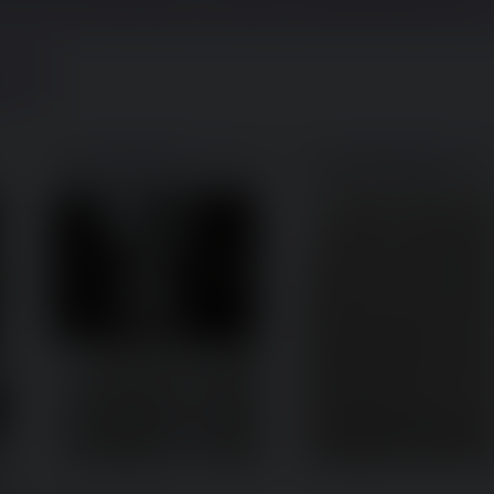
".
File:
1786174833657-2.jpeg
File:
1786174833657-3.jpeg
.67
(2.98 MB,
(
2551x3462,
zine3.jpeg
)
MB, 2476x3561,
zine4.jpeg
)
i]