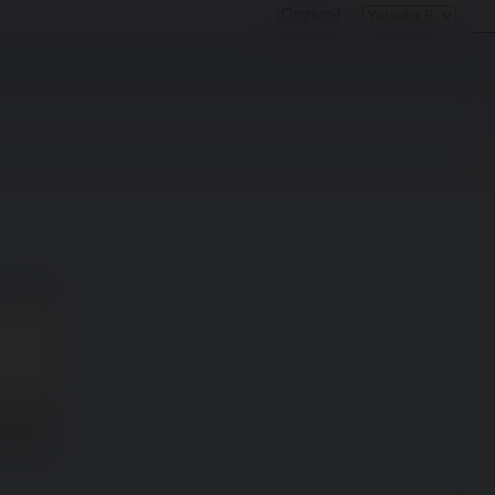
[Opzioni]
 spoiler