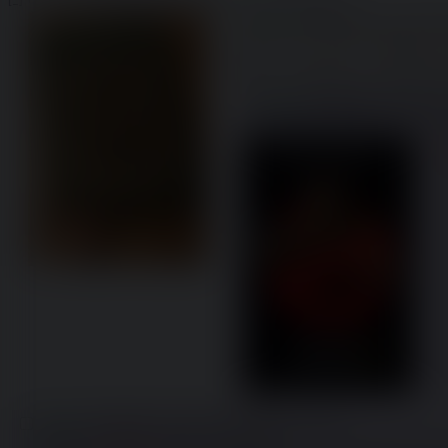
Mimmo
27/07/26 (Mon) 11:34:20
N
Mimmo sono annoiato, consigliami qua
39 post e 12 risposte con immagini o
Mimmo
07/08/26 (Fri) 10:11:12
File:
1786090272649.png
(1.31 MB, 
>
Mimmo
07/08/26 (Fri) 13:52:30
No.
238564
>>238662