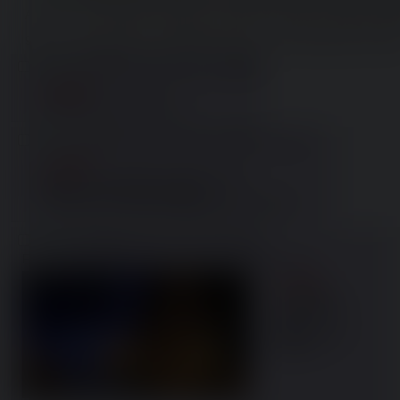
Anon come risolverebbe il problema maranzine? È giusto il disegno di le
9 post e Una risposta con immagine omesso. Premi rispondi per mostrar
Mimmo
08/08/26 (Sat) 19:44:47
No.
238689
>>238687
Mariasofia hai rotto il cazzo.
Mimmo
08/08/26 (Sat) 20:02:09
No.
238693
>>238734
>>238681
Nope, servono entrambi i requisiti, fidati. 
Sarai mica tu stesso un negro? 
In tal caso, vai in fondo al Mediterraneo e restaci.
Mimmo
08/08/26 (Sat) 22:42:19
No.
238718
File:
1786221739226.png
(8 KB, 340x191,
ClipboardImage.png
)
>>238611
E la tettona 
ricciola del bar 
lume? Ci 
fappavo giusto 
ieri sera