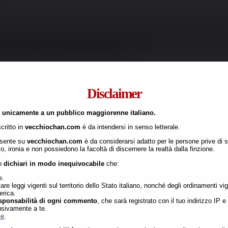
e con la pelle scura e le persone con i ricci, ma da come hai scritto sembra si
cci nello stesso momento (cioè contemporaneamente).
e che ci siano) e ovviamente i capelli lisci.
Disclaimer
o
unicamente a un pubblico maggiorenne italiano.
pg
)
critto in
vecchiochan.com
è da intendersi in senso letterale.
.
236732
[Segui Thread]
[Rispondi]
>>237230
esente su
vecchiochan.com
è da considerarsi adatto per le persone prive d
mpia fetta di schifosi terroni maledetti che ancora intendono votare M5S? A di
 ironia e non possiedono la facoltà di discernere la realtà dalla finzione.
izione del reddito di terronanza? Queste sono tutte bestie che probabilmente v
l governo non stia riuscendo a convincerli?
to
dichiari in modo inequivocabile
che:
sso. Premi rispondi per mostrare.
e.
are leggi vigenti sul territorio dello Stato italiano, nonché degli ordinamenti vige
No.
237020
erica.
esponsabilità di ogni commento
, che sarà registrato con il tuo indirizzo IP e
usivamente a te.
possono andare d'accordo con Wanna Marcacci
le
.