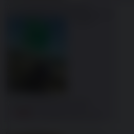
Mimmo
29/07/26 (Wed) 00:14:18
No.
237283
File:
1785276858622.png
(1.54 MB, 1080x1390,
ClipboardImage.png
)
AÈ AÈ AÈ
Mimmo
29/07/26 (Wed) 08:16:46
No.
237299
>>236885
Io voterò m5s e voglio reddito e negri morti, stacce
[–]
File:
1785144860694.png
(2.79 MB, 964x1370,
Feltrinelli1.png
)