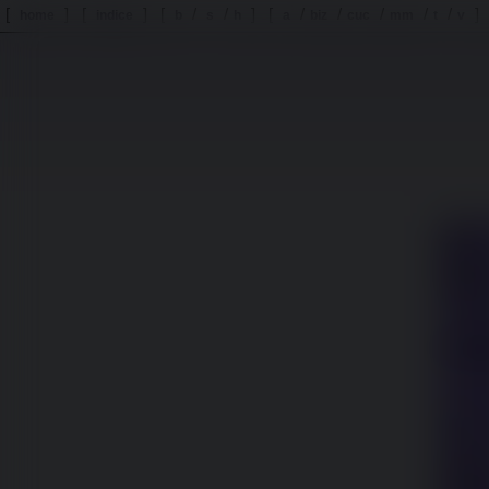
[
] [
] [
/
/
] [
/
/
/
/
/
]
home
indice
b
s
h
a
biz
cuc
mm
t
v
Nome
Email
Oggett
Messa
File
Embe