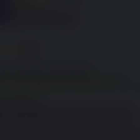
ord
(Per rimozione del file)
Caratteri: 7200
Numero massimo file: 10
Upload massimo supportato: 20MB
Lunghezza massima video: 5 minuti
n) 04:44:36
No.
238736
[Segui Thread]
[Rispondi]
itman, parla della gravidanza di una ragazza interpretata da Ellen Page
eitman, padre di Jason Reitman, parla di un uomo "incinto"
13 anni dopo, nel 2020, Ellen Page si è dichiarata trans FtM e ora usa il nome 
, 13 anni prima di Juno
n è una simulazione.
Sun) 12:35:08
No.
238748
mente troppo tempo libero per riempirti la testa di merda del genere
cculto nei media nell'arte ecc per portare avanti l'agenda dell'elite satanico 