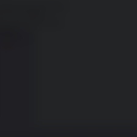
o.
237057
[Segui Thread]
[Rispondi]
lche lettura per svagarsi
messo. Premi rispondi per mostrare.
No.
238538
1024x1535,
arance.png
)
>238514