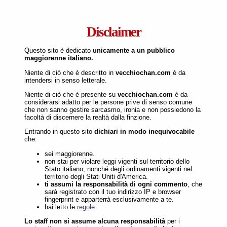
[
] [
] [
/
/
] [
/
/
/
/
/
]
home
indice
b
s
h
a
biz
cuc
mm
t
v
[
] [
]
[
]
pol
jira
seguiti
[Opzioni]
Disclaimer
Questo sito è dedicato
unicamente a un pubblico
maggiorenne italiano.
Niente di ciò che è descritto in
vecchiochan.com
è da
intendersi in senso letterale.
Niente di ciò che è presente su
vecchiochan.com
è da
considerarsi adatto per le persone prive di senso comune
/v/ - Giochi e videogiochi
che non sanno gestire sarcasmo, ironia e non possiedono la
facoltà di discernere la realtà dalla finzione.
Nome
Entrando in questo sito
dichiari in modo inequivocabile
che:
Email
sei maggiorenne.
Oggetto
non stai per violare leggi vigenti sul territorio dello
Immagine sotto spoiler
Stato italiano, nonché degli ordinamenti vigenti nel
territorio degli Stati Uniti d'America.
ti assumi la responsabilità di ogni commento
, che
Messaggio
sarà registrato con il tuo indirizzo IP e browser
fingerprint e apparterrà esclusivamente a te.
hai letto le
regole
.
Lo staff non si assume alcuna responsabilità
per i
File
Seleziona/rilascia/incolla i file qui