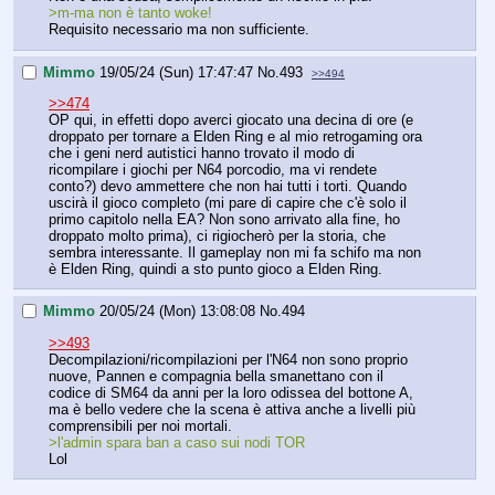
>m-ma non è tanto woke!
Requisito necessario ma non sufficiente.
Mimmo
19/05/24 (Sun) 17:47:47
No.
493
>>494
>>474
OP qui, in effetti dopo averci giocato una decina di ore (e 
droppato per tornare a Elden Ring e al mio retrogaming ora 
che i geni nerd autistici hanno trovato il modo di 
ricompilare i giochi per N64 porcodio, ma vi rendete 
conto?) devo ammettere che non hai tutti i torti. Quando 
uscirà il gioco completo (mi pare di capire che c'è solo il 
primo capitolo nella EA? Non sono arrivato alla fine, ho 
droppato molto prima), ci rigiocherò per la storia, che 
sembra interessante. Il gameplay non mi fa schifo ma non 
è Elden Ring, quindi a sto punto gioco a Elden Ring.
Mimmo
20/05/24 (Mon) 13:08:08
No.
494
>>493
Decompilazioni/ricompilazioni per l'N64 non sono proprio 
nuove, Pannen e compagnia bella smanettano con il 
codice di SM64 da anni per la loro odissea del bottone A, 
ma è bello vedere che la scena è attiva anche a livelli più 
comprensibili per noi mortali.
>l'admin spara ban a caso sui nodi TOR
Lol