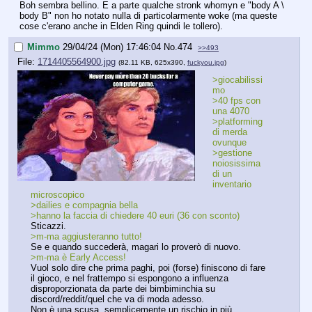
Boh sembra bellino. E a parte qualche stronk whomyn e "body A \ 
body B" non ho notato nulla di particolarmente woke (ma queste 
cose c'erano anche in Elden Ring quindi le tollero).
Mimmo
29/04/24 (Mon) 17:46:04
No.
474
>>493
File:
1714405564900.jpg
(82.11 KB, 625x390,
fuckyou.jpg
)
>giocabilissi
mo
>40 fps con 
una 4070
>platforming 
di merda 
ovunque
>gestione 
noiosissima 
di un 
inventario 
microscopico
>dailies e compagnia bella
>hanno la faccia di chiedere 40 euri (36 con sconto)
Sticazzi.
>m-ma aggiusteranno tutto!
Se e quando succederà, magari lo proverò di nuovo.
>m-ma è Early Access!
Vuol solo dire che prima paghi, poi (forse) finiscono di fare 
il gioco, e nel frattempo si espongono a influenza 
disproporzionata da parte dei bimbiminchia su 
discord/reddit/quel che va di moda adesso.
Non è una scusa, semplicemente un rischio in più.