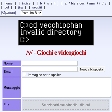
[
] [
] [
/
/
] [
/
/
/
/
/
]
home
indice
b
s
h
a
biz
cuc
mm
t
v
[
] [
]
[
]
pol
jira
seguiti
[Opzioni]
/v/ - Giochi e videogiochi
Nome
Email
Immagine sotto spoiler
Messaggio
File
Seleziona/rilascia/incolla i file qui