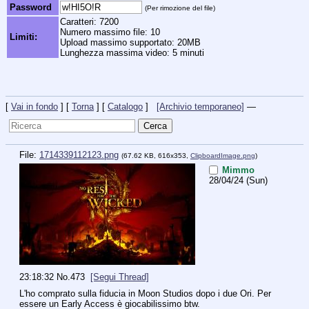
Password
(Per rimozione del file)
Caratteri: 7200
Numero massimo file: 10
Limiti:
Upload massimo supportato: 20MB
Lunghezza massima video: 5 minuti
[
Vai in fondo
] [
Torna
] [
Catalogo
]
[Archivio temporaneo]
—
File:
1714339112123.png
(67.62 KB, 616x353,
ClipboardImage.png
)
Mimmo
28/04/24 (Sun)
23:18:32
No.
473
[Segui Thread]
L'ho comprato sulla fiducia in Moon Studios dopo i due Ori. Per 
essere un Early Access è giocabilissimo btw. 